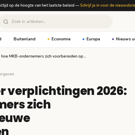
ltijd op de hoogte van het laatste beleid —
Schrijf je in voor de nieuwsbri
d
Buitenland
Economie
Europa
Nieuws u
6: hoe MKB-ondernemers zich voorbereiden op…
ergaven
 verplichtingen 2026:
ers zich
ieuwe
en