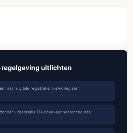
rnemers
regelgeving uitlichten
n naar digitale registratie in eAidRegister
n zonder uitgebreide EU-goedkeuringsprocedures