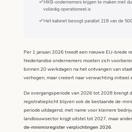
MKB-ondernemers krijgen te maken met dub
Sectorspecifieke impact en voorbeelden
volledig operationeel is
Horeca en detailhandel
Het kabinet beoogt parallel 218 van de 50
Bouw en techniek
Landbouw en agrofood
Rol van accountants en adviseurs
Per 1 januari 2026 treedt een nieuwe EU-brede re
Nieuwe dienstverlening accountantskant
Nederlandse ondernemers moeten zich voorbereide
binnen 20 werkdagen na het ontvangen van staats
Automatisering en software
verhogen, maar creëert naar verwachting initieel 
Europese context en vergelijking
Ervaringen in andere EU-landen
De overgangsperiode van 2026 tot 2028 brengt du
registratieplicht blijven ook de bestaande de-mi
Lessen voor Nederlandse implementatie
periode uitdagend, met name voor kleinere bedr
Toekomstperspectief en ontwikkelingen
landbouwsector krijgt uitstel tot 2027, maar and
Uitbreiding naar andere steunvormen
de-minimisregister verplichtingen 2026
.