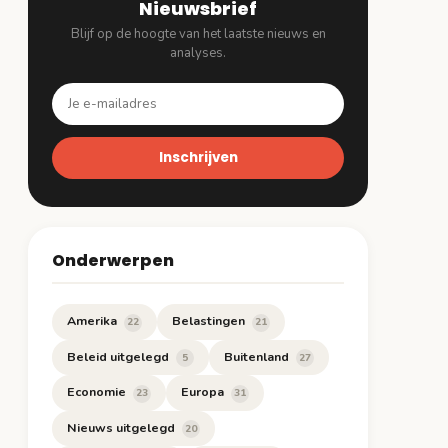
Nieuwsbrief
Blijf op de hoogte van het laatste nieuws en
analyses.
Inschrijven
Onderwerpen
Amerika
Belastingen
22
21
Beleid uitgelegd
Buitenland
5
27
Economie
Europa
23
31
Nieuws uitgelegd
20