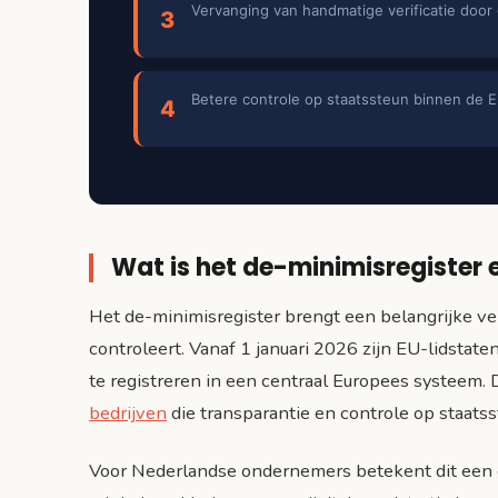
Vervanging van handmatige verificatie doo
3
Betere controle op staatssteun binnen de 
4
Wat is het de-minimisregister
Het de-minimisregister brengt een belangrijke ve
controleert. Vanaf 1 januari 2026 zijn EU-lidsta
te registreren in een centraal Europees systeem. 
bedrijven
die transparantie en controle op staat
Voor Nederlandse ondernemers betekent dit een 