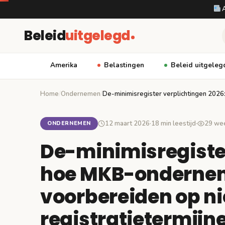
A
Beleid
uitgelegd
Amerika
Belastingen
Beleid uitgeleg
Home
/
Ondernemen
/
De-minimisregister verplichtingen 202
12 maart 2026
·
18 min leestijd
·
29 we
ONDERNEMEN
De-minimisregister
hoe MKB-ondernem
voorbereiden op n
registratietermijn