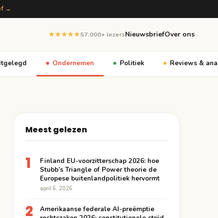
ef →
Nieuwsbrief
Over ons
★★★★★
57.000+ lezers
itgelegd
Ondernemen
Politiek
Reviews & ana
Meest gelezen
1
Finland EU-voorzitterschap 2026: hoe
Stubb’s Triangle of Power theorie de
Europese buitenlandpolitiek hervormt
april 6, 2026
2
Amerikaanse federale AI-preëmptie
rechtszaken 2026: constitutionele strijd