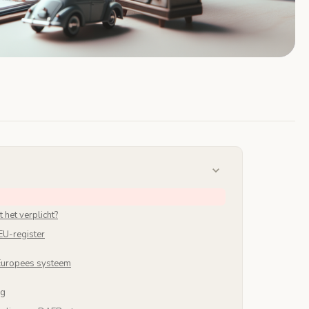
het verplicht?
 EU-register
 Europees systeem
ng