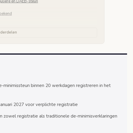
guliere en DAEB-steun
nbekend
stratie
nderdelen
blijven bestaan
9
ers
un
e-minimissteun binnen 20 werkdagen registreren in het
anuari 2027 voor verplichte registratie
ijn
zowel registratie als traditionele de-minimisverklaringen
en