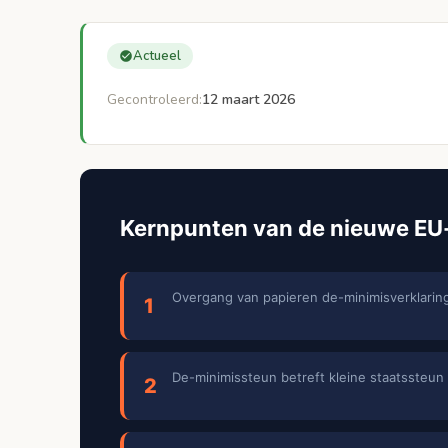
Automatisering en AI-controles
Actueel
Koppeling met andere systemen
Gecontroleerd:
12 maart 2026
Conclusie en aanbevelingen
Belangrijkste aanbevelingen voor onde
Bronnen
Kernpunten van de nieuwe EU-
Overgang van papieren de-minimisverklaringe
1
De-minimissteun betreft kleine staatssteu
2