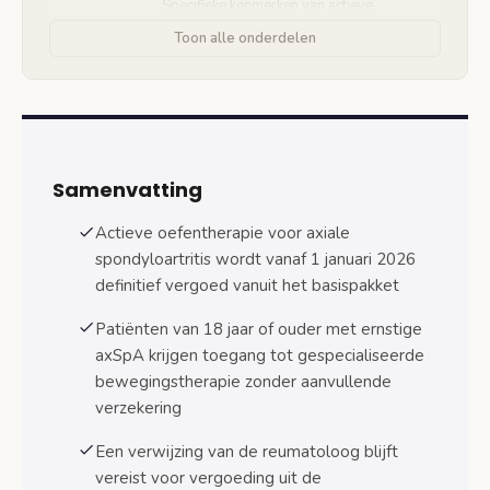
Specifieke kenmerken van actieve
oefentherapie axSpA
Toon alle onderdelen
Waarom gewone fysiotherapie niet
volstaat
Voorwaarden voor vergoeding actieve
oefentherapie
Samenvatting
Leeftijd en diagnose-eisen
Actieve oefentherapie voor axiale
Verwijzing van reumatoloog verplicht
spondyloartritis wordt vanaf 1 januari 2026
Geschoolde therapeuten vereist
definitief vergoed vanuit het basispakket
Patiënten van 18 jaar of ouder met ernstige
Welke fysiotherapeut kan actieve oefentherapie
voor axSpA geven
axSpA krijgen toegang tot gespecialiseerde
Kwalificaties van behandelaars
bewegingstherapie zonder aanvullende
verzekering
Hoe vind je een geschikte therapeut
Een verwijzing van de reumatoloog blijft
Kosten en eigen risico bij oefentherapie axSpA
vereist voor vergoeding uit de