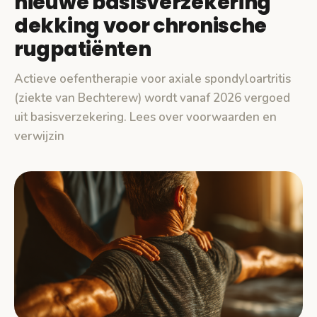
nieuwe basisverzekering
dekking voor chronische
rugpatiënten
Actieve oefentherapie voor axiale spondyloartritis
(ziekte van Bechterew) wordt vanaf 2026 vergoed
uit basisverzekering. Lees over voorwaarden en
verwijzin