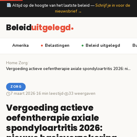
Altijd op de hoogte van het laatste beleid —
Schrijf je in voor de
nieuwsbrief →
Beleid
uitgelegd
Amerika
Belastingen
Beleid uitgelegd
Bu
Home
/
Zorg
/
Vergoeding actieve oefentherapie axiale spondyloartritis 2026: nieuwe basisverzekering…
ZORG
7 maart 2026
·
16 min leestijd
·
33 weergaven
Vergoeding actieve
oefentherapie axiale
spondyloartritis 2026: