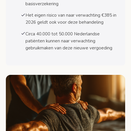
Eigen risico 2026 blijft 385 euro
basisverzekering
Het eigen risico van naar verwachting €385 in
Rekenvoorbeeld kosten actieve
oefentherapie
2026 geldt ook voor deze behandeling
Aantal vergoed sessies en behandelduur
Circa 40.000 tot 50.000 Nederlandse
patiënten kunnen naar verwachting
Aanvragen en praktische stappen voor
gebruikmaken van deze nieuwe vergoeding
vergoeding
Stap-voor-stap proces voor patiënten
Tijdlijn implementatie 2026
Wat te doen bij problemen met
vergoeding
Veelgestelde vragen over actieve oefentherapie
axSpA vergoeding
Veelgestelde vragen
Bronnen